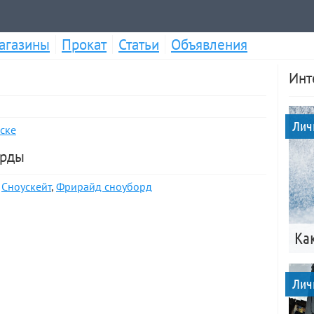
агазины
Прокат
Статьи
Объявления
Инт
Лич
ске
орды
,
Сноускейт
,
Фрирайд сноуборд
Ка
Лич