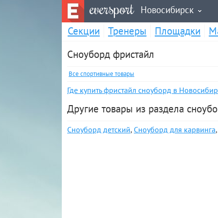
eversport
Новосибирск
Секции
Тренеры
Площадки
М
Сноуборд фристайл
Все спортивные товары
Где купить фристайл сноуборд в Новосибир
Другие товары из раздела сноуб
Сноуборд детский
,
Сноуборд для карвинга