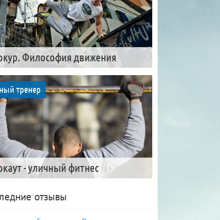
ркур. Философия движения
ный тренер
ркаут - уличный фитнес
ледние отзывы