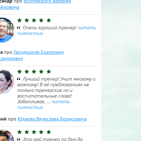
сандр
про
Болтовского Валерия
йловича
Очень хороший тренер!
читать
полностью
а
про
Гвоздецкую Екатерину
сандровну
Лучший тренер! Учит многому и
важному! В её предложениях не
только тренерские но и
воспитательные слова!
Заботливая, ...
читать
полностью
ний
про
Юдаева Вячеслава Борисовича
Это мой тренер по дзю-до,