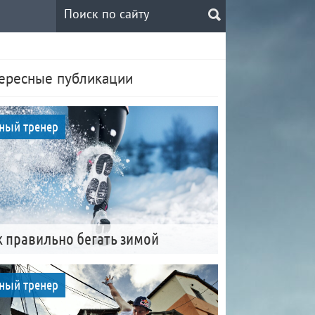
ересные публикации
ный тренер
к правильно бегать зимой
ный тренер