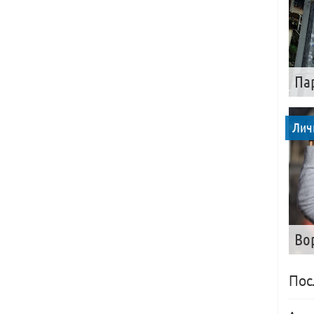
Па
Лич
Во
Пос