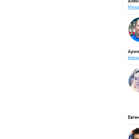
Алек
Миха
Арин
Алек
Евге