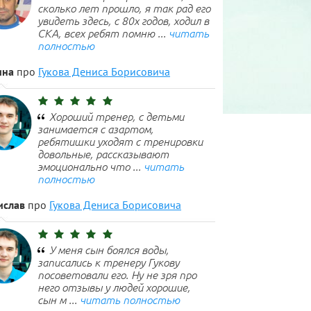
сколько лет прошло, я так рад его
увидеть здесь, с 80х годов, ходил в
СКА, всех ребят помню ...
читать
полностью
ина
про
Гукова Дениса Борисовича
Хороший тренер, с детьми
занимается с азартом,
ребятишки уходят с тренировки
довольные, рассказывают
эмоционально что ...
читать
полностью
ислав
про
Гукова Дениса Борисовича
У меня сын боялся воды,
записались к тренеру Гукову
посоветовали его. Ну не зря про
него отзывы у людей хорошие,
сын м ...
читать полностью