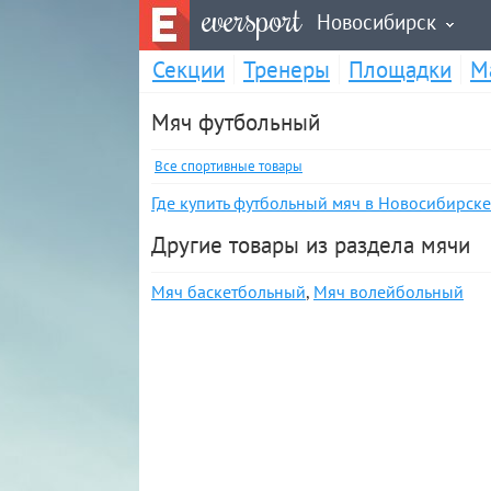
eversport
Новосибирск
Секции
Тренеры
Площадки
М
Мяч футбольный
Все спортивные товары
Где купить футбольный мяч в Новосибирске
Другие товары из раздела мячи
Мяч баскетбольный
,
Мяч волейбольный