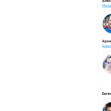
Алек
Миха
Арин
Алек
Евге