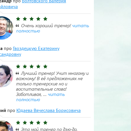
сандр
про
Болтовского Валерия
йловича
Очень хороший тренер!
читать
полностью
а
про
Гвоздецкую Екатерину
сандровну
Лучший тренер! Учит многому и
важному! В её предложениях не
только тренерские но и
воспитательные слова!
Заботливая, ...
читать
полностью
ний
про
Юдаева Вячеслава Борисовича
Это мой тренер по дзю-до,