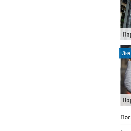
Па
Лич
Во
Пос