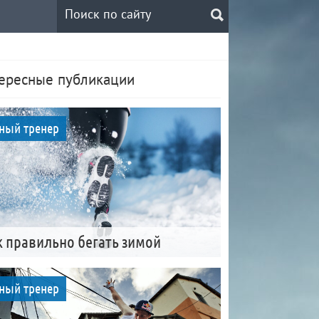
ересные публикации
ный тренер
к правильно бегать зимой
ный тренер