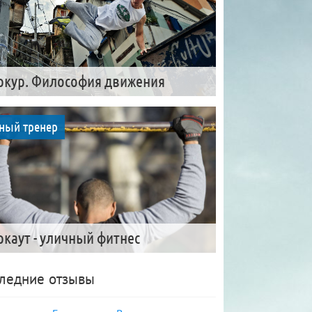
ркур. Философия движения
ный тренер
ркаут - уличный фитнес
ледние отзывы