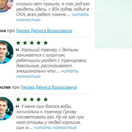
сколько лет прошло, я так рад его
увидеть здесь, с 80х годов, ходил в
СКА, всех ребят помню ...
читать
полностью
ина
про
Гукова Дениса Борисовича
Хороший тренер, с детьми
занимается с азартом,
ребятишки уходят с тренировки
довольные, рассказывают
эмоционально что ...
читать
полностью
ислав
про
Гукова Дениса Борисовича
У меня сын боялся воды,
записались к тренеру Гукову
посоветовали его. Ну не зря про
него отзывы у людей хорошие,
сын м ...
читать полностью