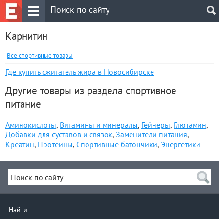
Карнитин
Все спортивные товары
Где купить сжигатель жира в Новосибирске
Другие товары из раздела спортивное
питание
Аминокислоты
,
Витамины и минералы
,
Гейнеры
,
Глютамин
,
Добавки для суставов и связок
,
Заменители питания
,
Креатин
,
Протеины
,
Спортивные батончики
,
Энергетики
Найти