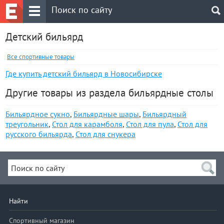
Детский бильярд
Все спортивные товары
Где купить детский бильярд в Новосибирске
Другие товары из раздела бильярдные столы
Бильярдное сукно
,
Бильярдные шары
,
Бильярдный
треугольник
,
Стол для карамболя
,
Стол для пула
,
Стол для
русского бильярда
,
Стол для снукера
Найти
Спортивный магазин