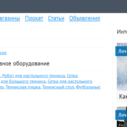
агазины
Прокат
Статьи
Объявления
Инт
Лич
ске
ивное оборудование
о
,
Робот для настольного тенниса
,
Сетка
 для большого тенниса
,
Сетка для настольного
ло
,
Теннисная пушка
,
Теннисный стол
,
Футбольные
Ка
Лич