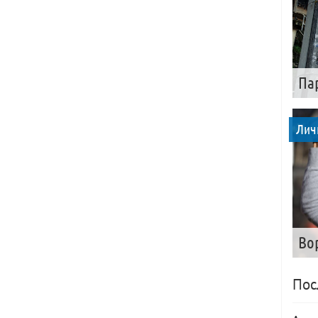
Па
Лич
Во
Пос