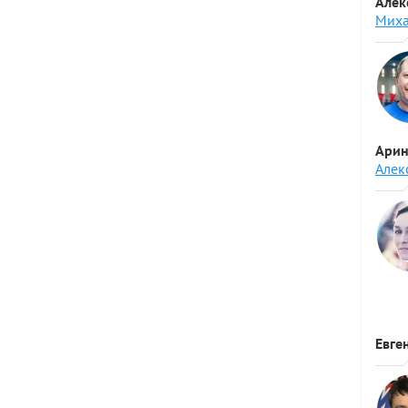
Алек
Миха
Арин
Алек
Евге