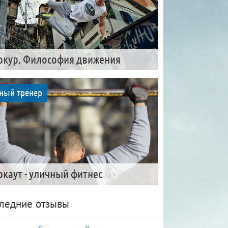
ркур. Философия движения
ный тренер
ркаут - уличный фитнес
ледние отзывы