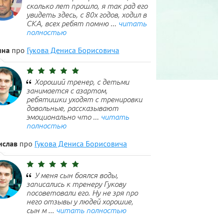
сколько лет прошло, я так рад его
увидеть здесь, с 80х годов, ходил в
СКА, всех ребят помню ...
читать
полностью
ина
про
Гукова Дениса Борисовича
Хороший тренер, с детьми
занимается с азартом,
ребятишки уходят с тренировки
довольные, рассказывают
эмоционально что ...
читать
полностью
ислав
про
Гукова Дениса Борисовича
У меня сын боялся воды,
записались к тренеру Гукову
посоветовали его. Ну не зря про
него отзывы у людей хорошие,
сын м ...
читать полностью