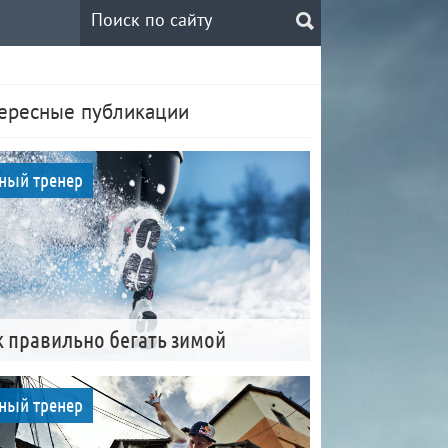
ересные публикации
ный тренер
к правильно бегать зимой
ный тренер