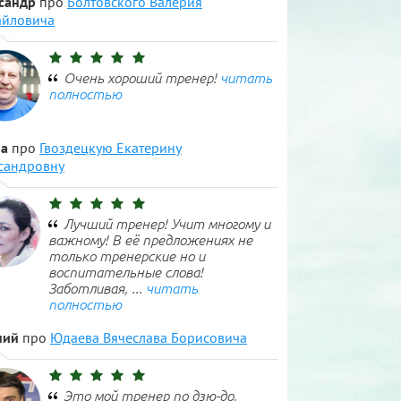
сандр
про
Болтовского Валерия
йловича
Очень хороший тренер!
читать
полностью
а
про
Гвоздецкую Екатерину
сандровну
Лучший тренер! Учит многому и
важному! В её предложениях не
только тренерские но и
воспитательные слова!
Заботливая, ...
читать
полностью
ний
про
Юдаева Вячеслава Борисовича
Это мой тренер по дзю-до,