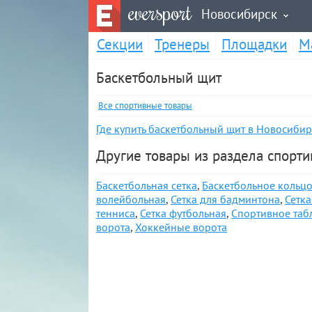
eversport
Новосибирск
Секции
Тренеры
Площадки
М
Баскетбольный щит
Все спортивные товары
Где купить баскетбольный щит в Новосибир
Другие товары из раздела спорт
Баскетбольная сетка
,
Баскетбольное кольц
волейбольная
,
Сетка для бадминтона
,
Сетка
тенниса
,
Сетка футбольная
,
Спортивное таб
ворота
,
Хоккейные ворота